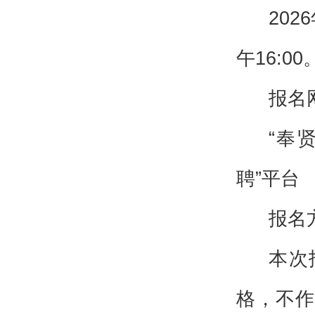
202
午16:00
报名
“奉
聘”平台
报名
本次
格，不作