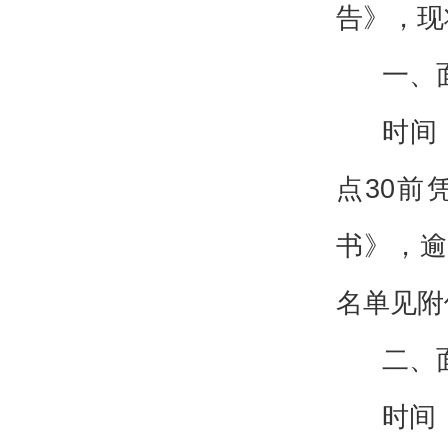
告》，现
一、
时间：
点30前
书》，逾
名单见附
二、
时间：