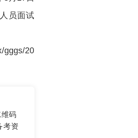
作人员面试
/gggs/20
二维码
备考资