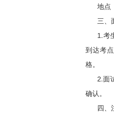
地点
三、
1.
到达考点
格。
2.
确认。
四、