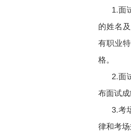
1.
的姓名及
有职业特
格。
2.
布面试成
3.
律和考场