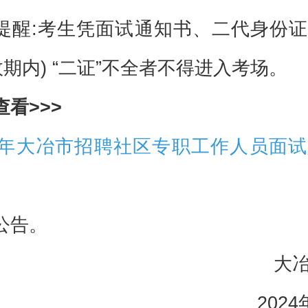
提醒:考生凭面试通知书、二代身份
效期内) “二证”不全者不得进入考场。
查看>>>
24年大冶市招聘社区专职工作人员面
公告。
大
202